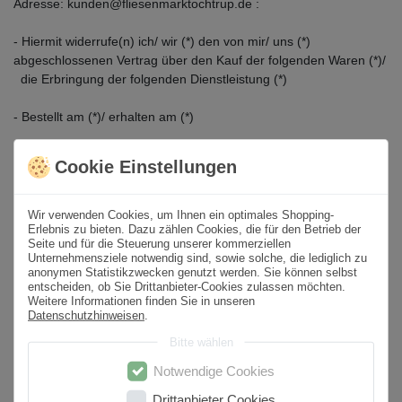
Adresse: kunden@fliesenmarktochtrup.de :
- Hiermit widerrufe(n) ich/ wir (*) den von mir/ uns (*)
abgeschlossenen Vertrag über den Kauf der folgenden Waren (*)/
die Erbringung der folgenden Dienstleistung (*)
- Bestellt am (*)/ erhalten am (*)
- Name des/ der Verbraucher(s)
Cookie Einstellungen
- Anschrift des/ der Verbraucher(s)
- Unterschrift des/ der Verbraucher(s) (nur bei Mitteilung auf
Papier)
Wir verwenden Cookies, um Ihnen ein optimales Shopping-
Erlebnis zu bieten. Dazu zählen Cookies, die für den Betrieb der
- Datum
Seite und für die Steuerung unserer kommerziellen
Unternehmensziele notwendig sind, sowie solche, die lediglich zu
(*) Unzutreffendes streichen.
anonymen Statistikzwecken genutzt werden. Sie können selbst
entscheiden, ob Sie Drittanbieter-Cookies zulassen möchten.
Weitere Informationen finden Sie in unseren
Datenschutzhinweisen
.
Bitte wählen
Drucken
Notwendige Cookies
Drittanbieter Cookies