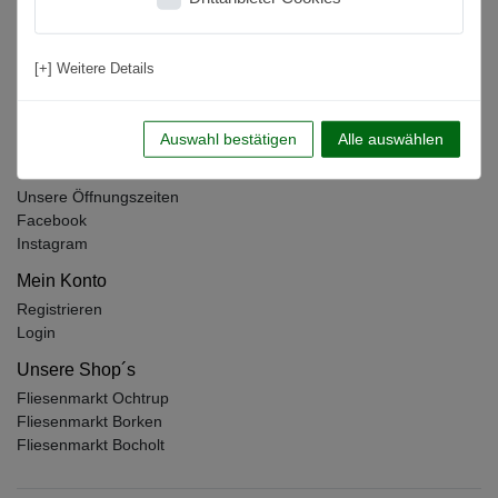
Unternehmen
Zahlung & Versand
[+] Weitere Details
Warenkorb
Zur Kasse
Hilfe
Auswahl bestätigen
Alle auswählen
Einkaufen
Unsere Öffnungszeiten
Facebook
Instagram
Mein Konto
Registrieren
Login
Unsere Shop´s
Fliesenmarkt Ochtrup
Fliesenmarkt Borken
Fliesenmarkt Bocholt