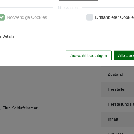
Bitte wählen
Notwendige Cookies
Drittanbieter Cookie
e Details
Auswahl bestätigen
Alle au
Art.-ID
Zustand
Hersteller
Herstellungsl
 Flur, Schlafzimmer
Inhalt
Gewicht