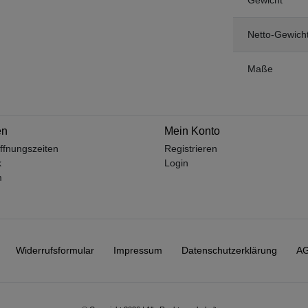
Netto-Gewich
Maße
en
Mein Konto
ffnungszeiten
Registrieren
k
Login
m
Widerrufs­formular
Impressum
Daten­schutz­erklärung
A