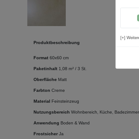
[+] Weiter
Produktbeschreibung
Format
60x60 cm
Paketinhalt
1,08
m² /
3
St.
Oberfläche
Matt
Farbton
Creme
Material
Feinsteinzeug
Nutzungsbereich
Wohnbereich, Küche, Badezimmer,
Anwendung
Boden & Wand
Frostsicher
Ja