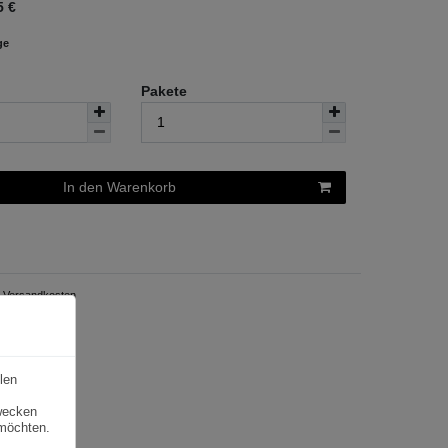
5
€
ge
Pakete
In den Warenkorb
Versandkosten
len
zwecken
 möchten.