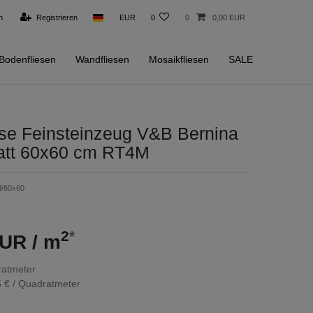
n
Registrieren
EUR
0
0
0,00 EUR
Bodenfliesen
Wandfliesen
Mosaikfliesen
SALE
ese Feinsteinzeug V&B Bernina
tt 60x60 cm RT4M
/60x60
2
*
UR / m
atmeter
 € / Quadratmeter