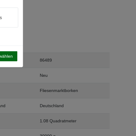
s
swählen
86489
Neu
Fliesenmarktborken
and
Deutschland
1.08 Quadratmeter
30000 g