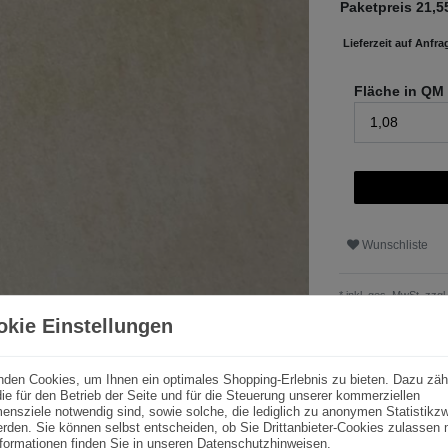
Paketpreis
21,5
Lieferzeit auf Anfra
Fläche in QM
Wunschliste
* inkl. ges. MwSt. zzgl.
okie Einstellungen
nden Cookies, um Ihnen ein optimales Shopping-Erlebnis zu bieten. Dazu zäh
ie für den Betrieb der Seite und für die Steuerung unserer kommerziellen
ensziele notwendig sind, sowie solche, die lediglich zu anonymen Statistik
rden. Sie können selbst entscheiden, ob Sie Drittanbieter-Cookies zulassen
formationen finden Sie in unseren
Datenschutzhinweisen
.