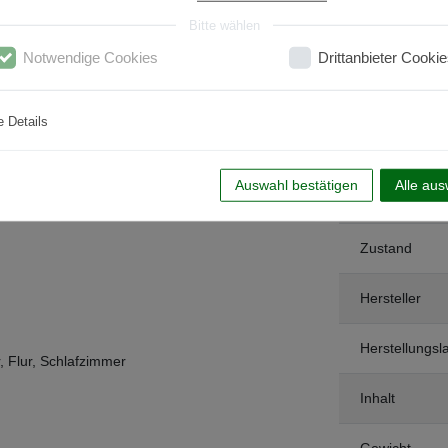
Bitte wählen
Notwendige Cookies
Drittanbieter Cookie
e Details
Auswahl bestätigen
Alle au
Art.-ID
Zustand
Hersteller
Herstellungsl
 Flur, Schlafzimmer
Inhalt
Gewicht