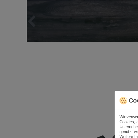
Co
Wir verwe
Cookies, d
Unternehm
genutzt we
Weitere In