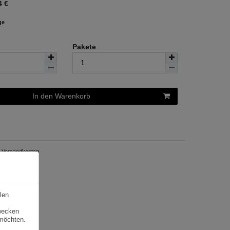
4
€
ge
Pakete
In den Warenkorb
Versandkosten
len
zwecken
 möchten.