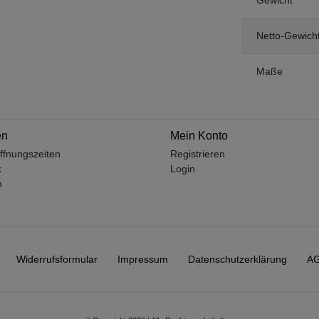
Netto-Gewich
Maße
en
Mein Konto
ffnungszeiten
Registrieren
k
Login
m
Widerrufs­formular
Impressum
Daten­schutz­erklärung
A