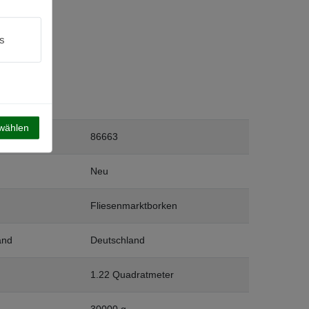
s
swählen
86663
Neu
Fliesenmarktborken
and
Deutschland
1.22 Quadratmeter
30000 g