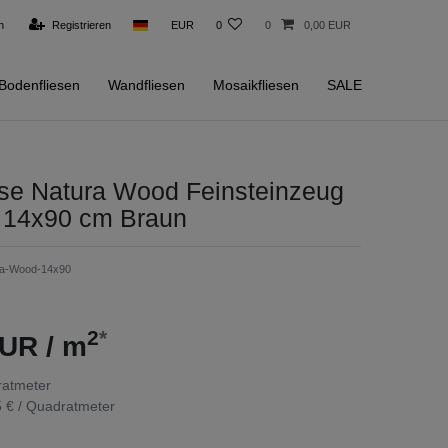
n
Registrieren
EUR
0
0
0,00 EUR
Bodenfliesen
Wandfliesen
Mosaikfliesen
SALE
ese Natura Wood Feinsteinzeug
k 14x90 cm Braun
ra-Wood-14x90
2
*
UR / m
atmeter
 € / Quadratmeter