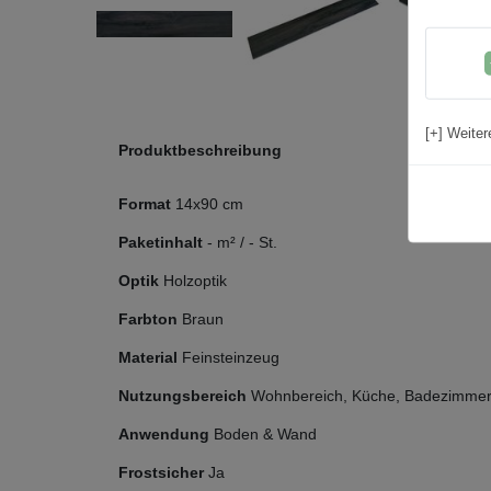
[+] Weiter
Produktbeschreibung
Format
14x90 cm
Paketinhalt
-
m² /
-
St.
Optik
Holzoptik
Farbton
Braun
Material
Feinsteinzeug
Nutzungsbereich
Wohnbereich, Küche, Badezimmer,
Anwendung
Boden & Wand
Frostsicher
Ja