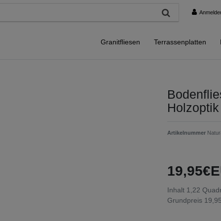
Anmelde
Granitfliesen
Terrassenplatten
Bodenfli
Holzopti
Artikelnummer
Natu
19,95€E
Inhalt
1,22
Quadr
Grundpreis
19,95