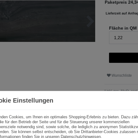
Paketpreis
24,3
Lieferzeit auf Anfra
Fläche in QM
Wunschliste
* inkl. ges. MwSt. zzgl.
okie Einstellungen
nden Cookies, um Ihnen ein optimales Shopping-Erlebnis zu bieten. Dazu zäh
ie für den Betrieb der Seite und für die Steuerung unserer kommerziellen
ensziele notwendig sind, sowie solche, die lediglich zu anonymen Statistik
rden. Sie können selbst entscheiden, ob Sie Drittanbieter-Cookies zulassen
formationen finden Sie in unseren
Datenschutzhinweisen
.