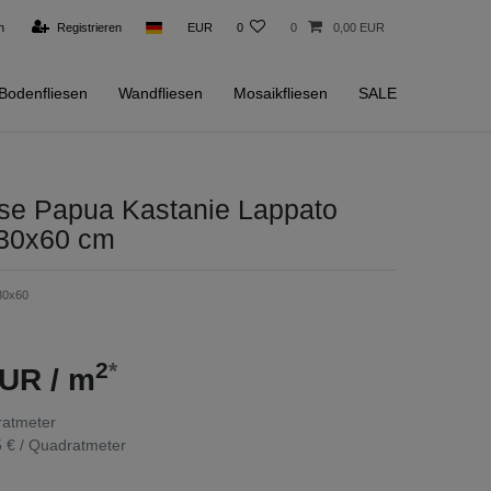
n
Registrieren
EUR
0
0
0,00 EUR
Bodenfliesen
Wandfliesen
Mosaikfliesen
SALE
ese Papua Kastanie Lappato
 30x60 cm
30x60
2
*
UR / m
atmeter
 € / Quadratmeter