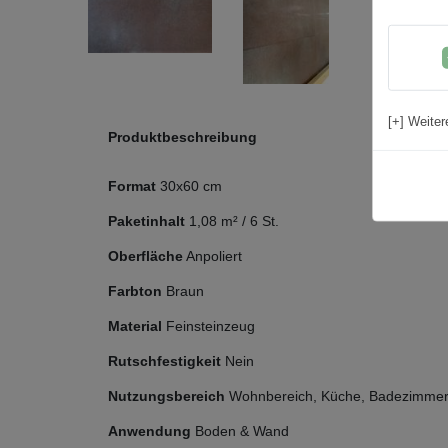
[+] Weiter
Produktbeschreibung
Format
30x60 cm
Paketinhalt
1,08
m² /
6
St.
Oberfläche
Anpoliert
Farbton
Braun
Material
Feinsteinzeug
Rutschfestigkeit
Nein
Nutzungsbereich
Wohnbereich, Küche, Badezimmer,
Anwendung
Boden & Wand