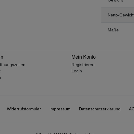
Netto-Gewich
Maße
en
Mein Konto
ffnungszeiten
Registrieren
k
Login
m
Widerrufs­formular
Impressum
Daten­schutz­erklärung
A