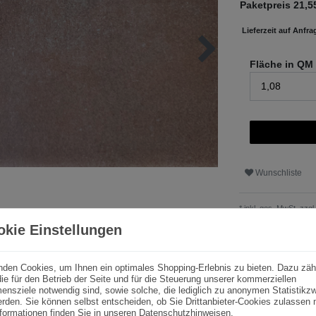
Paketpreis
21,5
Lieferzeit auf Anfra
Fläche in QM
Wunschliste
* inkl. ges. MwSt. zzgl.
okie Einstellungen
nden Cookies, um Ihnen ein optimales Shopping-Erlebnis zu bieten. Dazu zäh
ie für den Betrieb der Seite und für die Steuerung unserer kommerziellen
ensziele notwendig sind, sowie solche, die lediglich zu anonymen Statistik
rden. Sie können selbst entscheiden, ob Sie Drittanbieter-Cookies zulassen
formationen finden Sie in unseren
Datenschutzhinweisen
.