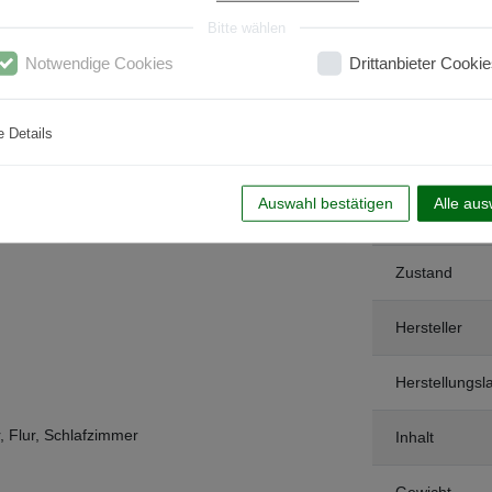
Bitte wählen
Notwendige Cookies
Drittanbieter Cookie
e Details
Auswahl bestätigen
Alle au
Art.-ID
Zustand
Hersteller
Herstellungsl
 Flur, Schlafzimmer
Inhalt
Gewicht