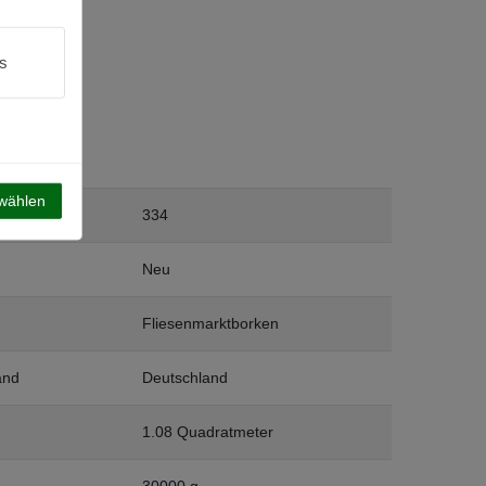
s
swählen
334
Neu
Fliesenmarktborken
and
Deutschland
1.08 Quadratmeter
30000 g