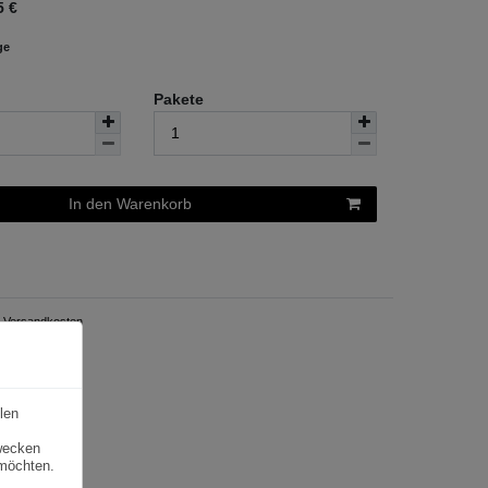
5
€
ge
Pakete
In den Warenkorb
Versandkosten
len
zwecken
 möchten.