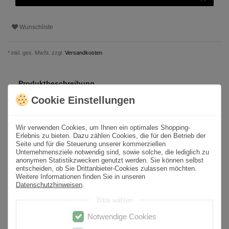
Wunschliste
* inkl. ges. MwSt. zzgl.
Versandkosten
Produktbeschreibung
Cookie Einstellungen
Format
60x120 cm
Stärke / Höhe (mm)
9
Wir verwenden Cookies, um Ihnen ein optimales Shopping-
Erlebnis zu bieten. Dazu zählen Cookies, die für den Betrieb der
Seite und für die Steuerung unserer kommerziellen
Paketinhalt
1,44
m² /
2
St.
Unternehmensziele notwendig sind, sowie solche, die lediglich zu
anonymen Statistikzwecken genutzt werden. Sie können selbst
Sortierung
1. Wahl
entscheiden, ob Sie Drittanbieter-Cookies zulassen möchten.
Weitere Informationen finden Sie in unseren
Oberfläche
Poliert
Datenschutzhinweisen
.
Optik
Marmoroptik
Bitte wählen
Farbton
Weiß
Notwendige Cookies