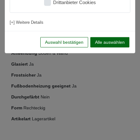
Drittanbieter Cookies
Material
Feinsteinzeug
Kantenbearbeitung
Rektifiziert
[+] Weitere Details
Rutschfestigkeit
Nein
Nutzungsbereich
Wohnbereich, Küche, Badezimmer, Flur,
Auswahl bestätigen
Alle auswählen
Schlafzimmer
Anwendung
Boden & Wand
Glasiert
Ja
Frostsicher
Ja
Fußbodenheizung geeignet
Ja
Durchgefärbt
Nein
Form
Rechteckig
Artikelart
Lagerartikel