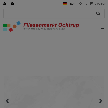
EUR
0
0,00 EUR
☰