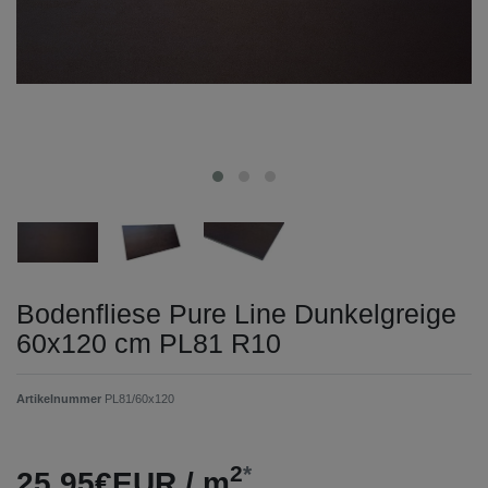
Bodenfliese Pure Line Dunkelgreige
60x120 cm PL81 R10
Artikelnummer
PL81/60x120
2
*
25,95€EUR / m