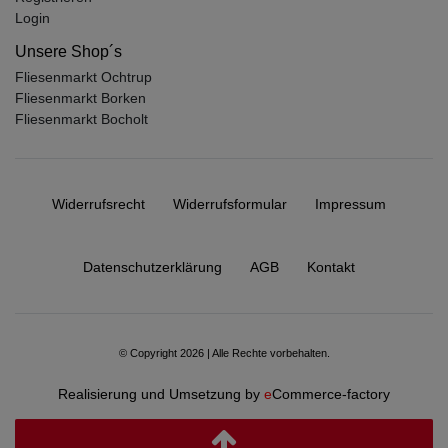
Login
Unsere Shop´s
Fliesenmarkt Ochtrup
Fliesenmarkt Borken
Fliesenmarkt Bocholt
Widerrufs­recht
Widerrufs­formular
Impressum
Daten­schutz­erklärung
AGB
Kontakt
© Copyright 2026 | Alle Rechte vorbehalten.
Realisierung und Umsetzung by
e
Commerce-factory