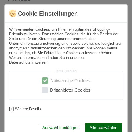
Cookie Einstellungen
* inkl. ges. MwSt. zzgl.
Versandkosten
Wir verwenden Cookies, um Ihnen ein optimales Shopping-
Produktbeschreibung
Erlebnis zu bieten. Dazu zählen Cookies, die für den Betrieb der
Seite und für die Steuerung unserer kommerziellen
Unternehmensziele notwendig sind, sowie solche, die lediglich zu
Format
60x120 cm
anonymen Statistikzwecken genutzt werden. Sie können selbst
entscheiden, ob Sie Drittanbieter-Cookies zulassen möchten.
Paketinhalt
1,44
m² /
2
St.
Weitere Informationen finden Sie in unseren
Datenschutzhinweisen
.
Oberfläche
Matt
Bitte wählen
Farbton
Greige
Notwendige Cookies
Material
Feinsteinzeug
Drittanbieter Cookies
Rutschfestigkeit
R10
Nutzungsbereich
Wohnbereich, Küche, Badezimmer, Flur,
[+] Weitere Details
Schlafzimmer
Anwendung
Boden & Wand
Auswahl bestätigen
Alle auswählen