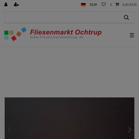
EUR
0
0,00 EUR
☰