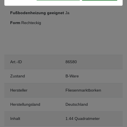
Frostsicher
Ja
Fußbodenheizung geeignet
Ja
Form
Rechteckig
Art.-ID
86580
Zustand
B-Ware
Hersteller
Fliesenmarktborken
Herstellungsland
Deutschland
Inhalt
1.44 Quadratmeter