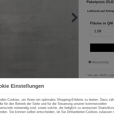
Paketpreis
25,8
Lieferzeit auf Anfra
Fläche in QM
Wunschliste
* inkl. ges. MwSt. zzgl.
okie Einstellungen
nden Cookies, um Ihnen ein optimales Shopping-Erlebnis zu bieten. Dazu zäh
ie für den Betrieb der Seite und für die Steuerung unserer kommerziellen
ensziele notwendig sind, sowie solche, die lediglich zu anonymen Statistik
rden. Sie können selbst entscheiden, ob Sie Drittanbieter-Cookies zulassen