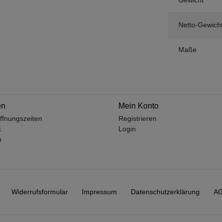
Netto-Gewich
Maße
en
Mein Konto
ffnungszeiten
Registrieren
k
Login
m
Widerrufs­formular
Impressum
Daten­schutz­erklärung
A