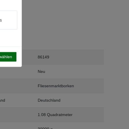
s
swählen
86149
Neu
Fliesenmarktborken
and
Deutschland
1.08 Quadratmeter
30000 g