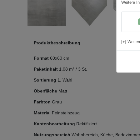
Weitere In
[+] Weiter
Produktbeschreibung
Format
60x60 cm
Paketinhalt
1,08
m² /
3
St.
Sortierung
1. Wahl
Oberfläche
Matt
Farbton
Grau
Material
Feinsteinzeug
Kantenbearbeitung
Rektifiziert
Nutzungsbereich
Wohnbereich, Küche, Badezimmer,