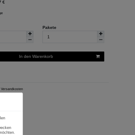
7
€
ge
Pakete
In den Warenkorb
Versandkosten
len
zwecken
 möchten.