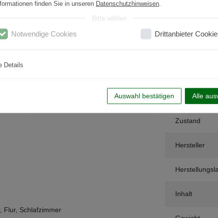
formationen finden Sie in unseren
Datenschutzhinweisen
.
Bitte wählen
Notwendige Cookies
Drittanbieter Cookie
e Details
Auswahl bestätigen
Alle au
Art.-ID
Zustand
Hersteller
Herstellungsl
Inhalt
 Flur, Schlafzimmer
Gewicht