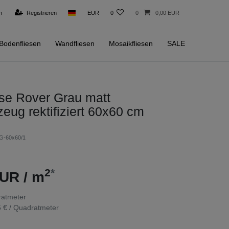
n
Registrieren
EUR
0
0
0,00 EUR
Bodenfliesen
Wandfliesen
Mosaikfliesen
SALE
se Rover Grau matt
zeug rektifiziert 60x60 cm
G-60x60/1
2
*
UR / m
atmeter
 € / Quadratmeter