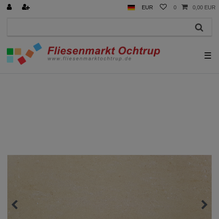
EUR
0
0,00 EUR
☰