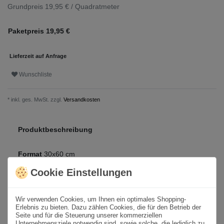
Grundpreis
19,95 € / Quadratmeter
Paketpreis
19,95
€
Lieferzeit auf Anfrage
Wunschliste
* inkl. ges. MwSt. zzgl.
Versandkosten
Produktbeschreibung
Format
30x60 cm
Cookie Einstellungen
Paketinhalt
-
m² /
-
St.
Oberfläche
Poliert
Wir verwenden Cookies, um Ihnen ein optimales Shopping-
Farbton
Braun
Erlebnis zu bieten. Dazu zählen Cookies, die für den Betrieb der
Seite und für die Steuerung unserer kommerziellen
Unternehmensziele notwendig sind, sowie solche, die lediglich zu
Material
Feinsteinzeug