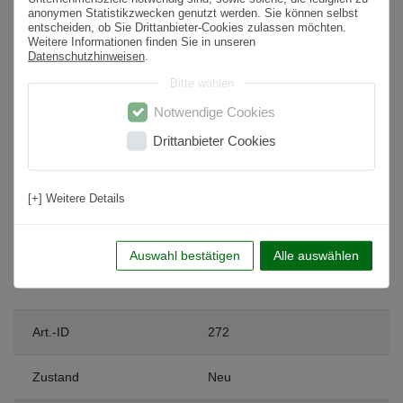
anonymen Statistikzwecken genutzt werden. Sie können selbst
entscheiden, ob Sie Drittanbieter-Cookies zulassen möchten.
Rutschfestigkeit
Nein
Weitere Informationen finden Sie in unseren
Datenschutzhinweisen
.
Nutzungsbereich
Wohnbereich, Küche, Badezimmer, Flur,
Schlafzimmer
Bitte wählen
Notwendige Cookies
Anwendung
Boden & Wand
Drittanbieter Cookies
Frostsicher
Ja
Fußbodenheizung geeignet
Ja
[+] Weitere Details
Form
Rechteckig
Auswahl bestätigen
Alle auswählen
Art.-ID
272
Zustand
Neu