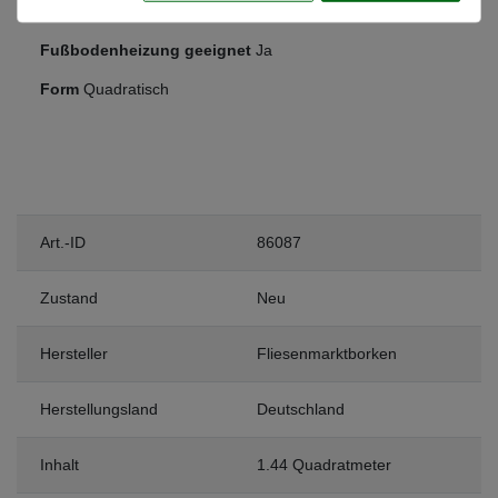
Frostsicher
Ja
Fußbodenheizung geeignet
Ja
Form
Quadratisch
Art.-ID
86087
Zustand
Neu
Hersteller
Fliesenmarktborken
Herstellungsland
Deutschland
Inhalt
1.44 Quadratmeter