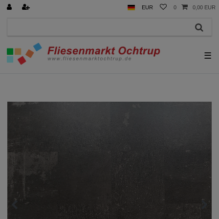
EUR
0
0,00 EUR
☰