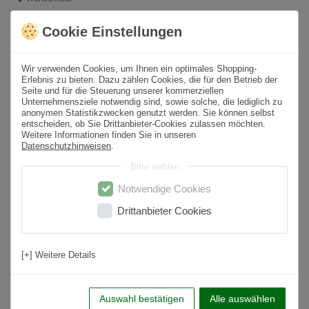
Cookie Einstellungen
* inkl. ges. MwSt. zzgl.
Versandkosten
Wir verwenden Cookies, um Ihnen ein optimales Shopping-
Produktbeschreibung
Erlebnis zu bieten. Dazu zählen Cookies, die für den Betrieb der
Seite und für die Steuerung unserer kommerziellen
Unternehmensziele notwendig sind, sowie solche, die lediglich zu
Format
60x60 cm
anonymen Statistikzwecken genutzt werden. Sie können selbst
entscheiden, ob Sie Drittanbieter-Cookies zulassen möchten.
Paketinhalt
1,44
m² /
4
St.
Weitere Informationen finden Sie in unseren
Datenschutzhinweisen
.
Sortierung
1. Wahl
Bitte wählen
Oberfläche
Matt
Notwendige Cookies
Farbton
Anthrazit
Drittanbieter Cookies
Material
Feinsteinzeug
Nutzungsbereich
Wohnbereich, Küche, Badezimmer, Flur,
[+] Weitere Details
Schlafzimmer
Anwendung
Boden & Wand
Auswahl bestätigen
Alle auswählen