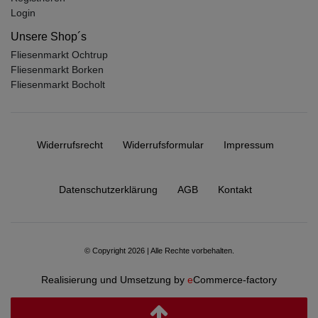
Login
Unsere Shop´s
Fliesenmarkt Ochtrup
Fliesenmarkt Borken
Fliesenmarkt Bocholt
Widerrufs­recht
Widerrufs­formular
Impressum
Daten­schutz­erklärung
AGB
Kontakt
© Copyright 2026 | Alle Rechte vorbehalten.
Realisierung und Umsetzung by
e
Commerce-factory