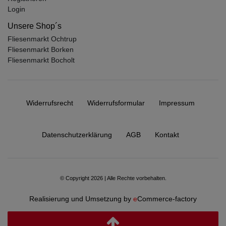
Login
Unsere Shop´s
Fliesenmarkt Ochtrup
Fliesenmarkt Borken
Fliesenmarkt Bocholt
Widerrufs­recht
Widerrufs­formular
Impressum
Daten­schutz­erklärung
AGB
Kontakt
© Copyright 2026 | Alle Rechte vorbehalten.
Realisierung und Umsetzung by
e
Commerce-factory