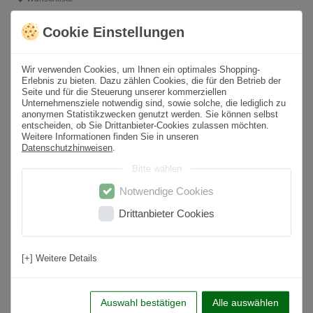
Cookie Einstellungen
* inkl. ges. MwSt. zzgl.
Versandkosten
Wir verwenden Cookies, um Ihnen ein optimales Shopping-
Produktbeschreibung
Erlebnis zu bieten. Dazu zählen Cookies, die für den Betrieb der
Seite und für die Steuerung unserer kommerziellen
Unternehmensziele notwendig sind, sowie solche, die lediglich zu
Format
30x60 cm
anonymen Statistikzwecken genutzt werden. Sie können selbst
entscheiden, ob Sie Drittanbieter-Cookies zulassen möchten.
Paketinhalt
1,08
m² /
6
St.
Weitere Informationen finden Sie in unseren
Datenschutzhinweisen
.
Sortierung
1. Wahl
Bitte wählen
Oberfläche
Matt
Notwendige Cookies
Farbton
Creme
Drittanbieter Cookies
Material
Feinsteinzeug
Nutzungsbereich
Wohnbereich, Küche, Badezimmer, Flur,
[+] Weitere Details
Schlafzimmer
Anwendung
Boden & Wand
Auswahl bestätigen
Alle auswählen