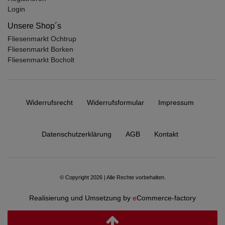
Login
Unsere Shop´s
Fliesenmarkt Ochtrup
Fliesenmarkt Borken
Fliesenmarkt Bocholt
Widerrufs­recht
Widerrufs­formular
Impressum
Daten­schutz­erklärung
AGB
Kontakt
© Copyright 2026 | Alle Rechte vorbehalten.
Realisierung und Umsetzung by
e
Commerce-factory