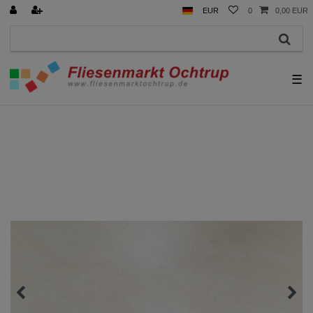
EUR
0
0,00 EUR
☰