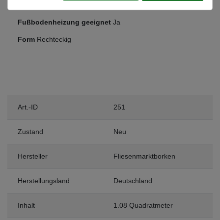
Frostsicher
Ja
Fußbodenheizung geeignet
Ja
Form
Rechteckig
Art.-ID
251
Zustand
Neu
Hersteller
Fliesenmarktborken
Herstellungsland
Deutschland
Inhalt
1.08 Quadratmeter