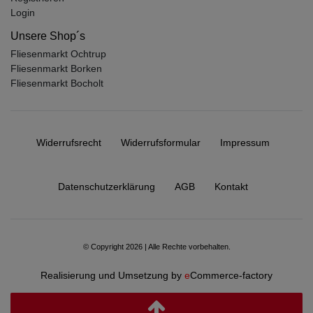
Login
Unsere Shop´s
Fliesenmarkt Ochtrup
Fliesenmarkt Borken
Fliesenmarkt Bocholt
Widerrufs­recht
Widerrufs­formular
Impressum
Daten­schutz­erklärung
AGB
Kontakt
© Copyright 2026 | Alle Rechte vorbehalten.
Realisierung und Umsetzung by
e
Commerce-factory