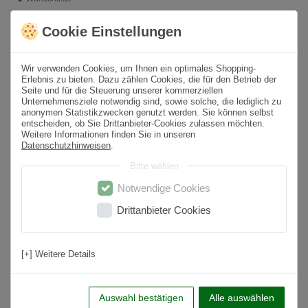
Cookie Einstellungen
* inkl. ges. MwSt. zzgl.
Versandkosten
Wir verwenden Cookies, um Ihnen ein optimales Shopping-
Produktbeschreibung
Erlebnis zu bieten. Dazu zählen Cookies, die für den Betrieb der
Seite und für die Steuerung unserer kommerziellen
Unternehmensziele notwendig sind, sowie solche, die lediglich zu
Format
60x60 cm
anonymen Statistikzwecken genutzt werden. Sie können selbst
entscheiden, ob Sie Drittanbieter-Cookies zulassen möchten.
Paketinhalt
1,44
m² /
4
St.
Weitere Informationen finden Sie in unseren
Datenschutzhinweisen
.
Sortierung
1. Wahl
Bitte wählen
Oberfläche
Matt
Notwendige Cookies
Farbton
Grau
Drittanbieter Cookies
Material
Feinsteinzeug
Nutzungsbereich
Wohnbereich, Küche, Badezimmer, Flur,
[+] Weitere Details
Schlafzimmer
Anwendung
Boden & Wand
Auswahl bestätigen
Alle auswählen