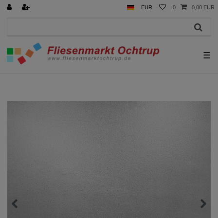
EUR
0
0,00 EUR
☰