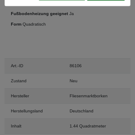
Frostsicher
Ja
Fußbodenheizung geeignet
Ja
Form
Quadratisch
Art.-ID
86106
Zustand
Neu
Hersteller
Fliesenmarktborken
Herstellungsland
Deutschland
Inhalt
1.44 Quadratmeter