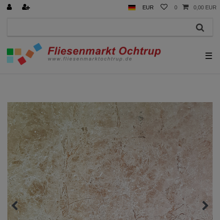
EUR
0
0,00 EUR
☰