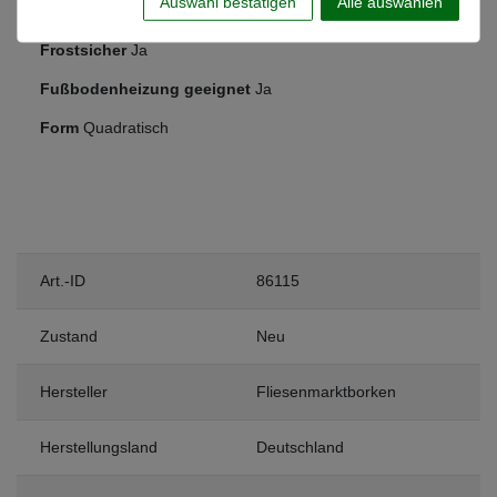
Auswahl bestätigen
Alle auswählen
Anwendung
Boden & Wand
Frostsicher
Ja
Fußbodenheizung geeignet
Ja
Form
Quadratisch
Art.-ID
86115
Zustand
Neu
Hersteller
Fliesenmarktborken
Herstellungsland
Deutschland