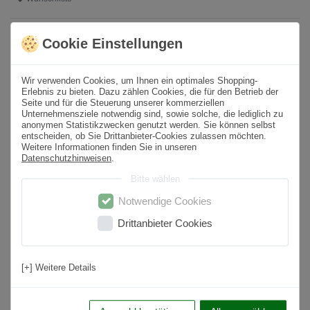
* inkl. ges. MwSt. zzgl.
Versandkosten
Cookie Einstellungen
Produktbeschreibung
Wir verwenden Cookies, um Ihnen ein optimales Shopping-
Erlebnis zu bieten. Dazu zählen Cookies, die für den Betrieb der
Seite und für die Steuerung unserer kommerziellen
Format
80x80 cm
Unternehmensziele notwendig sind, sowie solche, die lediglich zu
anonymen Statistikzwecken genutzt werden. Sie können selbst
Paketinhalt
1,92
m² /
3
St.
entscheiden, ob Sie Drittanbieter-Cookies zulassen möchten.
Weitere Informationen finden Sie in unseren
Sortierung
1. Wahl
Datenschutzhinweisen
.
Bitte wählen
Oberfläche
Poliert
Notwendige Cookies
Farbton
Braun
Drittanbieter Cookies
Material
Feinsteinzeug
Rutschfestigkeit
Nein
[+] Weitere Details
Nutzungsbereich
Wohnbereich, Küche, Badezimmer, Flur,
Schlafzimmer