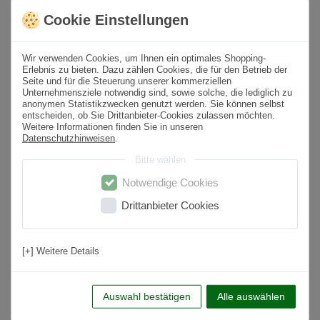
Cookie Einstellungen
* inkl. ges. MwSt. zzgl.
Versandkosten
Wir verwenden Cookies, um Ihnen ein optimales Shopping-
Erlebnis zu bieten. Dazu zählen Cookies, die für den Betrieb der
Produktbeschreibung
Seite und für die Steuerung unserer kommerziellen
Unternehmensziele notwendig sind, sowie solche, die lediglich zu
anonymen Statistikzwecken genutzt werden. Sie können selbst
Format
60x120 cm
entscheiden, ob Sie Drittanbieter-Cookies zulassen möchten.
Weitere Informationen finden Sie in unseren
Paketinhalt
1,44
m² /
2
St.
Datenschutzhinweisen
.
Bitte wählen
Oberfläche
Matt
Notwendige Cookies
Farbton
Dunkelgrau
Drittanbieter Cookies
Material
Feinsteinzeug
Nutzungsbereich
Wohnbereich, Küche, Badezimmer, Flur,
[+] Weitere Details
Schlafzimmer
Anwendung
Boden & Wand
Auswahl bestätigen
Alle auswählen
Frostsicher
Ja