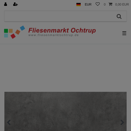
EUR
0
0,00 EUR
☰