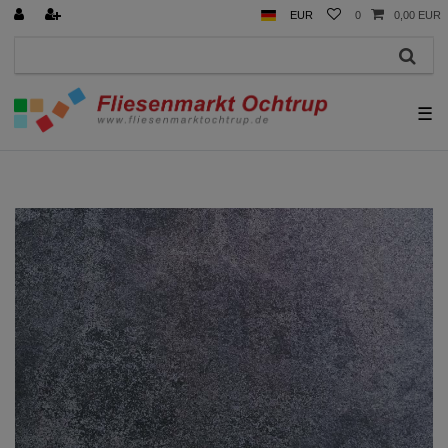
EUR
0
0,00 EUR
☰