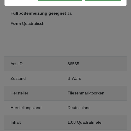
Frostsicher
Ja
Fußbodenheizung geeignet
Ja
Form
Quadratisch
Art.-ID
86535
Zustand
B-Ware
Hersteller
Fliesenmarktborken
Herstellungsland
Deutschland
Inhalt
1.08 Quadratmeter