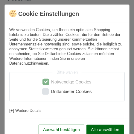
Cookie Einstellungen
* inkl. ges. MwSt. zzgl.
Versandkosten
Wir verwenden Cookies, um Ihnen ein optimales Shopping-
Produktbeschreibung
Erlebnis zu bieten. Dazu zählen Cookies, die für den Betrieb der
Seite und für die Steuerung unserer kommerziellen
Unternehmensziele notwendig sind, sowie solche, die lediglich zu
Format
60x60 cm
anonymen Statistikzwecken genutzt werden. Sie können selbst
entscheiden, ob Sie Drittanbieter-Cookies zulassen möchten.
Paketinhalt
1,08
m² /
3
St.
Weitere Informationen finden Sie in unseren
Datenschutzhinweisen
.
Oberfläche
Matt
Bitte wählen
Farbton
Anthrazit
Notwendige Cookies
Material
Feinsteinzeug
Drittanbieter Cookies
Rutschfestigkeit
R9
Nutzungsbereich
Wohnbereich, Küche, Badezimmer, Flur,
[+] Weitere Details
Schlafzimmer
Anwendung
Boden & Wand
Auswahl bestätigen
Alle auswählen