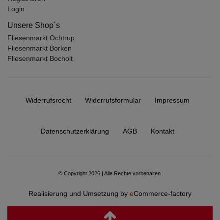
Login
Unsere Shop´s
Fliesenmarkt Ochtrup
Fliesenmarkt Borken
Fliesenmarkt Bocholt
Widerrufs­recht
Widerrufs­formular
Impressum
Daten­schutz­erklärung
AGB
Kontakt
© Copyright 2026 | Alle Rechte vorbehalten.
Realisierung und Umsetzung by
e
Commerce-factory