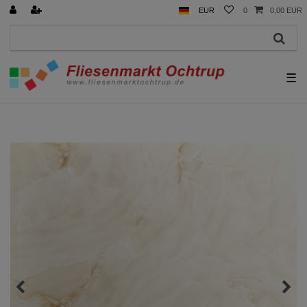
EUR
0
0,00 EUR
☰