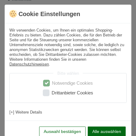
Cookie Einstellungen
* inkl. ges. MwSt. zzgl.
Versandkosten
Wir verwenden Cookies, um Ihnen ein optimales Shopping-
Produktbeschreibung
Erlebnis zu bieten. Dazu zählen Cookies, die für den Betrieb der
Seite und für die Steuerung unserer kommerziellen
Unternehmensziele notwendig sind, sowie solche, die lediglich zu
Format
80x80 cm
anonymen Statistikzwecken genutzt werden. Sie können selbst
entscheiden, ob Sie Drittanbieter-Cookies zulassen möchten.
Paketinhalt
1,92
m² /
3
St.
Weitere Informationen finden Sie in unseren
Datenschutzhinweisen
.
Oberfläche
Poliert
Bitte wählen
Farbton
Beige
Notwendige Cookies
Material
Feinsteinzeug
Drittanbieter Cookies
Rutschfestigkeit
Nein
Nutzungsbereich
Wohnbereich, Küche, Badezimmer, Flur,
[+] Weitere Details
Schlafzimmer
Anwendung
Boden & Wand
Auswahl bestätigen
Alle auswählen