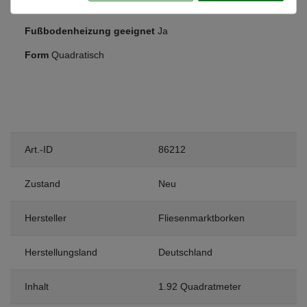
Frostsicher
Ja
Fußbodenheizung geeignet
Ja
Form
Quadratisch
Art.-ID
86212
Zustand
Neu
Hersteller
Fliesenmarktborken
Herstellungsland
Deutschland
Inhalt
1.92 Quadratmeter