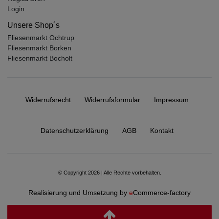
Login
Unsere Shop´s
Fliesenmarkt Ochtrup
Fliesenmarkt Borken
Fliesenmarkt Bocholt
Widerrufs­recht
Widerrufs­formular
Impressum
Daten­schutz­erklärung
AGB
Kontakt
© Copyright 2026 | Alle Rechte vorbehalten.
Realisierung und Umsetzung by
e
Commerce-factory