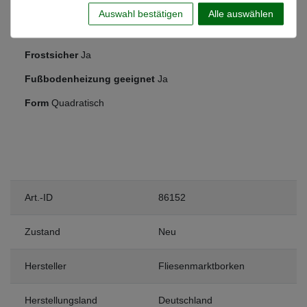
Schlafzimmer
Auswahl bestätigen
Alle auswählen
Anwendung
Boden & Wand
Frostsicher
Ja
Fußbodenheizung geeignet
Ja
Form
Quadratisch
Art.-ID
86152
Zustand
Neu
Hersteller
Fliesenmarktborken
Herstellungsland
Deutschland