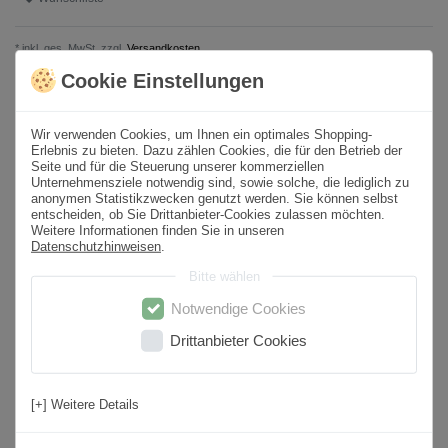
* inkl. ges. MwSt. zzgl.
Versandkosten
Cookie Einstellungen
Produktbeschreibung
Wir verwenden Cookies, um Ihnen ein optimales Shopping-
Erlebnis zu bieten. Dazu zählen Cookies, die für den Betrieb der
Format
60x60 cm
Seite und für die Steuerung unserer kommerziellen
Unternehmensziele notwendig sind, sowie solche, die lediglich zu
Paketinhalt
1,44
m² /
4
St.
anonymen Statistikzwecken genutzt werden. Sie können selbst
entscheiden, ob Sie Drittanbieter-Cookies zulassen möchten.
Sortierung
1. Wahl
Weitere Informationen finden Sie in unseren
Datenschutzhinweisen
.
Oberfläche
Poliert
Bitte wählen
Farbton
Weiß
Notwendige Cookies
Material
Feinsteinzeug
Drittanbieter Cookies
Kantenbearbeitung
Rektifiziert
Rutschfestigkeit
Nein
[+] Weitere Details
Nutzungsbereich
Wohnbereich, Küche, Badezimmer, Flur,