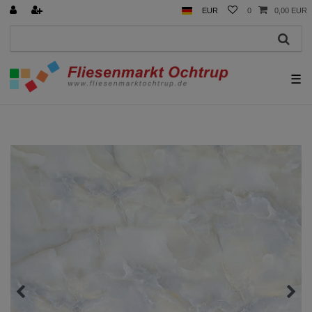
EUR
0
0,00 EUR
☰