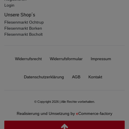
Login
Unsere Shop´s
Fliesenmarkt Ochtrup
Fliesenmarkt Borken
Fliesenmarkt Bocholt
Widerrufs­recht
Widerrufs­formular
Impressum
Daten­schutz­erklärung
AGB
Kontakt
© Copyright 2026 | Alle Rechte vorbehalten.
Realisierung und Umsetzung by
e
Commerce-factory