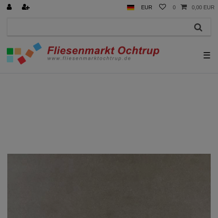
EUR
0
0,00 EUR
☰