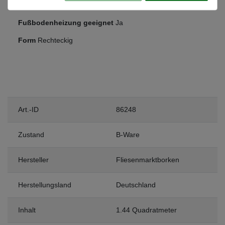
Frostsicher
Ja
Fußbodenheizung geeignet
Ja
Form
Rechteckig
Art.-ID
86248
Zustand
B-Ware
Hersteller
Fliesenmarktborken
Herstellungsland
Deutschland
Inhalt
1.44 Quadratmeter