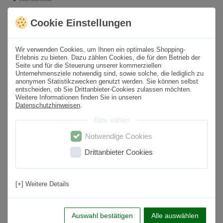
Cookie Einstellungen
* inkl. ges. MwSt. zzgl.
Versandkosten
Wir verwenden Cookies, um Ihnen ein optimales Shopping-
Produktbeschreibung
Erlebnis zu bieten. Dazu zählen Cookies, die für den Betrieb der
Seite und für die Steuerung unserer kommerziellen
Unternehmensziele notwendig sind, sowie solche, die lediglich zu
Format
60x120 cm
anonymen Statistikzwecken genutzt werden. Sie können selbst
entscheiden, ob Sie Drittanbieter-Cookies zulassen möchten.
Paketinhalt
1,44
m² /
2
St.
Weitere Informationen finden Sie in unseren
Datenschutzhinweisen
.
Oberfläche
Matt
Bitte wählen
Farbton
Greige
Notwendige Cookies
Material
Feinsteinzeug
Drittanbieter Cookies
Rutschfestigkeit
R10
Nutzungsbereich
Wohnbereich, Küche, Badezimmer, Flur,
[+] Weitere Details
Schlafzimmer
Anwendung
Boden & Wand
Auswahl bestätigen
Alle auswählen