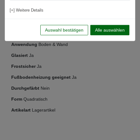
Kantenbearbeitung
Rektifiziert
[+] Weitere Details
Rutschfestigkeit
Nein
Nutzungsbereich
Wohnbereich, Küche, Badezimmer, Flur,
Auswahl bestätigen
Alle auswählen
Schlafzimmer
Anwendung
Boden & Wand
Glasiert
Ja
Frostsicher
Ja
Fußbodenheizung geeignet
Ja
Durchgefärbt
Nein
Form
Quadratisch
Artikelart
Lagerartikel