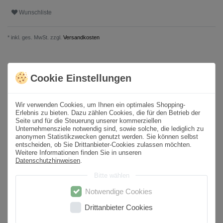
Wunschliste
* inkl. ges. MwSt. zzgl.
Versandkosten
Produktbeschreibung
Cookie Einstellungen
Format
120x120 cm
Wir verwenden Cookies, um Ihnen ein optimales Shopping-
Stärke / Höhe (mm)
9
Erlebnis zu bieten. Dazu zählen Cookies, die für den Betrieb der
Seite und für die Steuerung unserer kommerziellen
Paketinhalt
2,88
m² /
2
St.
Unternehmensziele notwendig sind, sowie solche, die lediglich zu
anonymen Statistikzwecken genutzt werden. Sie können selbst
Sortierung
1. Wahl
entscheiden, ob Sie Drittanbieter-Cookies zulassen möchten.
Weitere Informationen finden Sie in unseren
Datenschutzhinweisen
.
Oberfläche
Poliert
Bitte wählen
Optik
Marmoroptik
Notwendige Cookies
Farbton
Weiß
Drittanbieter Cookies
Material
Feinsteinzeug