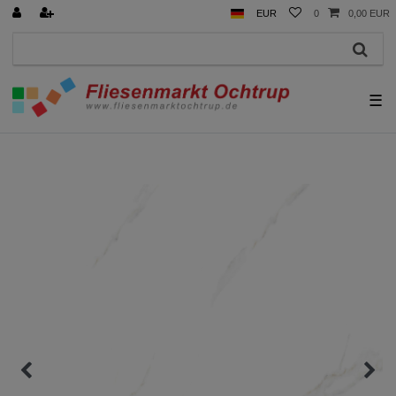
EUR
0
0,00 EUR
☰