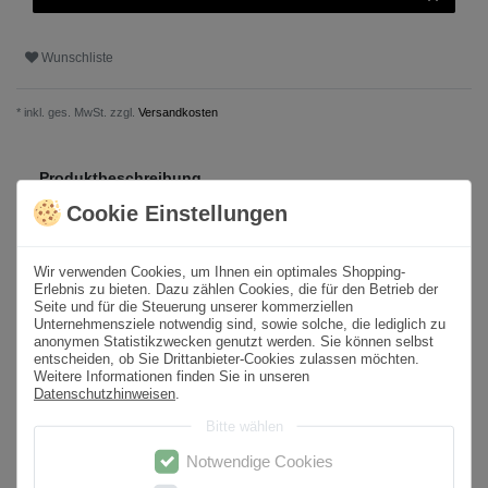
Wunschliste
* inkl. ges. MwSt. zzgl.
Versandkosten
Produktbeschreibung
Cookie Einstellungen
Format
60x120 cm
Stärke / Höhe (mm)
9
Wir verwenden Cookies, um Ihnen ein optimales Shopping-
Erlebnis zu bieten. Dazu zählen Cookies, die für den Betrieb der
Seite und für die Steuerung unserer kommerziellen
Paketinhalt
1,44
m² /
2
St.
Unternehmensziele notwendig sind, sowie solche, die lediglich zu
anonymen Statistikzwecken genutzt werden. Sie können selbst
Sortierung
1. Wahl
entscheiden, ob Sie Drittanbieter-Cookies zulassen möchten.
Weitere Informationen finden Sie in unseren
Oberfläche
Matt
Datenschutzhinweisen
.
Optik
Betonoptik
Bitte wählen
Farbton
Creme
Notwendige Cookies