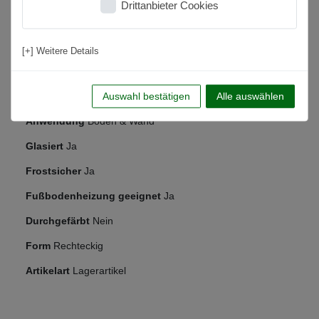
Drittanbieter Cookies
Material
Feinsteinzeug
Kantenbearbeitung
Rektifiziert
[+] Weitere Details
Rutschfestigkeit
R10
Nutzungsbereich
Wohnbereich, Küche, Badezimmer, Flur,
Auswahl bestätigen
Alle auswählen
Schlafzimmer
Anwendung
Boden & Wand
Glasiert
Ja
Frostsicher
Ja
Fußbodenheizung geeignet
Ja
Durchgefärbt
Nein
Form
Rechteckig
Artikelart
Lagerartikel