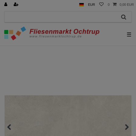
EUR
0
0,00 EUR
☰