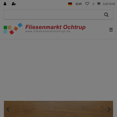
EUR
0
0,00 EUR
☰