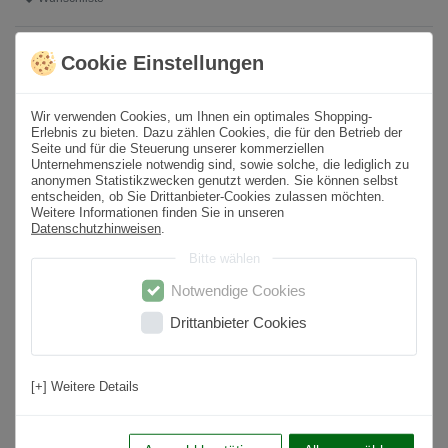
* inkl. ges. MwSt. zzgl.
Versandkosten
Cookie Einstellungen
Produktbeschreibung
Wir verwenden Cookies, um Ihnen ein optimales Shopping-
Erlebnis zu bieten. Dazu zählen Cookies, die für den Betrieb der
Seite und für die Steuerung unserer kommerziellen
Format
20x120 cm
Unternehmensziele notwendig sind, sowie solche, die lediglich zu
anonymen Statistikzwecken genutzt werden. Sie können selbst
Paketinhalt
1,20
m² /
5
St.
entscheiden, ob Sie Drittanbieter-Cookies zulassen möchten.
Weitere Informationen finden Sie in unseren
Sortierung
1. Wahl
Datenschutzhinweisen
.
Bitte wählen
Oberfläche
Matt
Notwendige Cookies
Optik
Holzoptik
Drittanbieter Cookies
Farbton
Braun
Material
Feinsteinzeug
[+] Weitere Details
Nutzungsbereich
Wohnbereich, Küche, Badezimmer, Flur,
Schlafzimmer