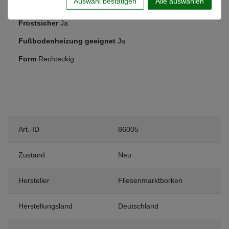
Auswahl bestätigen
Alle auswählen
Anwendung
Boden & Wand
Frostsicher
Ja
Fußbodenheizung geeignet
Ja
Form
Rechteckig
Art.-ID
86005
Zustand
Neu
Hersteller
Fliesenmarktborken
Herstellungsland
Deutschland