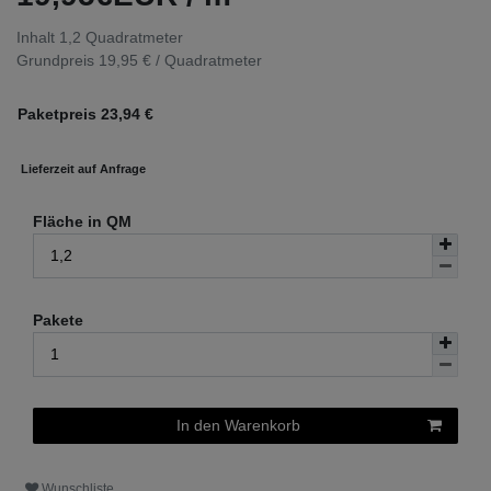
Inhalt
1,2
Quadratmeter
Grundpreis
19,95 € / Quadratmeter
Paketpreis
23,94
€
Lieferzeit auf Anfrage
Fläche in QM
Pakete
In den Warenkorb
Wunschliste