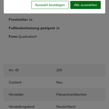
Schlafzimmer
Auswahl bestätigen
Alle auswählen
Anwendung
Boden & Wand
Frostsicher
Ja
Fußbodenheizung geeignet
Ja
Form
Quadratisch
Art.-ID
159
Zustand
Neu
Hersteller
Fliesenmarktborken
Herstellungsland
Deutschland