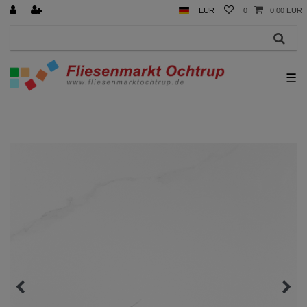
EUR
0
0,00 EUR
☰