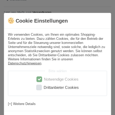
* inkl. ges. MwSt. zzgl.
Versandkosten
Cookie Einstellungen
Produktbeschreibung
Wir verwenden Cookies, um Ihnen ein optimales Shopping-
Erlebnis zu bieten. Dazu zählen Cookies, die für den Betrieb der
Format
60x60 cm
Seite und für die Steuerung unserer kommerziellen
Unternehmensziele notwendig sind, sowie solche, die lediglich zu
Paketinhalt
1,44
m² /
4
St.
anonymen Statistikzwecken genutzt werden. Sie können selbst
entscheiden, ob Sie Drittanbieter-Cookies zulassen möchten.
Sortierung
1. Wahl
Weitere Informationen finden Sie in unseren
Datenschutzhinweisen
.
Oberfläche
Poliert
Bitte wählen
Farbton
Weiß
Notwendige Cookies
Material
Feinsteinzeug
Drittanbieter Cookies
Kantenbearbeitung
Rektifiziert
Rutschfestigkeit
Nein
[+] Weitere Details
Nutzungsbereich
Wohnbereich, Küche, Badezimmer, Flur,