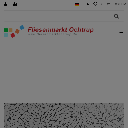
EUR
0
0,00 EUR
☰