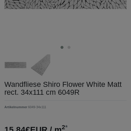
Wandfliese Shiro Flower White Matt
rect. 34x111 cm 6049R
Artikelnummer
6049-34x111
2
*
15,84€EUR / m