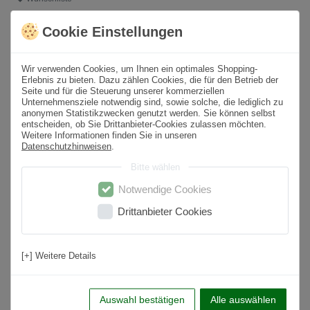
Cookie Einstellungen
* inkl. ges. MwSt. zzgl.
Versandkosten
Wir verwenden Cookies, um Ihnen ein optimales Shopping-
Produktbeschreibung
Erlebnis zu bieten. Dazu zählen Cookies, die für den Betrieb der
Seite und für die Steuerung unserer kommerziellen
Unternehmensziele notwendig sind, sowie solche, die lediglich zu
Format
34x111 cm
anonymen Statistikzwecken genutzt werden. Sie können selbst
entscheiden, ob Sie Drittanbieter-Cookies zulassen möchten.
Paketinhalt
-
m² /
-
St.
Weitere Informationen finden Sie in unseren
Datenschutzhinweisen
.
Oberfläche
Matt
Bitte wählen
Optik
Dekoroptik
Notwendige Cookies
Farbton
Weiß
Drittanbieter Cookies
Material
Keramik
Nutzungsbereich
Wohnbereich, Küche, Badezimmer, Flur,
[+] Weitere Details
Schlafzimmer
Anwendung
Wand
Auswahl bestätigen
Alle auswählen