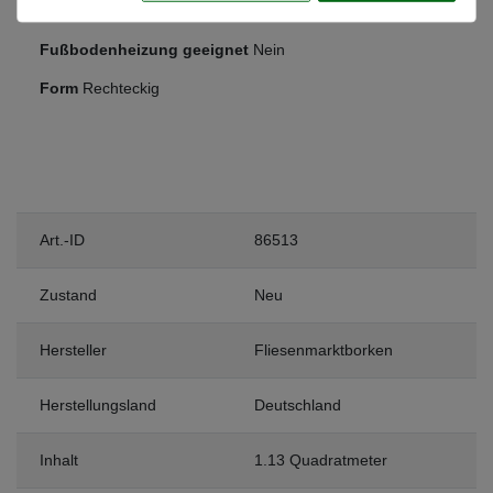
Frostsicher
Nein
Fußbodenheizung geeignet
Nein
Form
Rechteckig
Art.-ID
86513
Zustand
Neu
Hersteller
Fliesenmarktborken
Herstellungsland
Deutschland
Inhalt
1.13 Quadratmeter