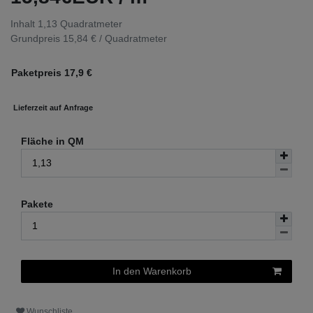
Inhalt
1,13
Quadratmeter
Grundpreis
15,84 € / Quadratmeter
Paketpreis
17,9
€
Lieferzeit auf Anfrage
Fläche in QM
Pakete
In den Warenkorb
Wunschliste