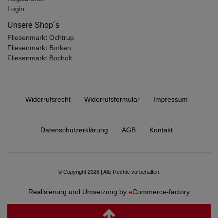
Login
Unsere Shop´s
Fliesenmarkt Ochtrup
Fliesenmarkt Borken
Fliesenmarkt Bocholt
Widerrufs­recht
Widerrufs­formular
Impressum
Daten­schutz­erklärung
AGB
Kontakt
© Copyright 2026 | Alle Rechte vorbehalten.
Realisierung und Umsetzung by
e
Commerce-factory