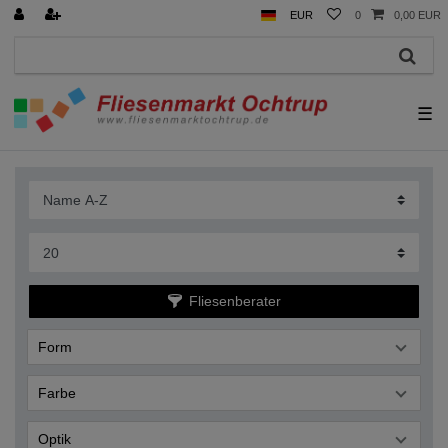
EUR
0
0,00 EUR
☰
Fliesenberater
Form
Farbe
Optik