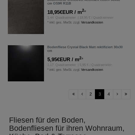
cm OS9R R11B
2
18,95€EUR / m
*
1.44
Quadratmeter
| 18,95 € / Quadratmeter
*
inkl. ges. MwSt.
zzgl.
Versandkosten
Bodenfliese Crystal Black Matt rektifiziert 30x30
cm
2
5,95€EUR / m
*
1.17
Quadratmeter
| 5,95 € / Quadratmeter
*
inkl. ges. MwSt.
zzgl.
Versandkosten
2
3
4
Fliesen für den Boden,
Bodenfliesen für ihren Wohnraum,