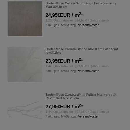
Bodenfliese Calissi Sand Beige Feinsteinzeug
Matt 80x80 cm
2
24,95€EUR / m
*
1.23
Quadratmeter
| 24,95 € / Quadratmeter
*
inkl. ges. MwSt.
zzgl.
Versandkosten
Bodenfliese Carrara Blanco 60x60 cm Glänzend
rektifiziert
2
23,95€EUR / m
*
1.44
Quadratmeter
| 23,95 € / Quadratmeter
*
inkl. ges. MwSt.
zzgl.
Versandkosten
Bodenfliese Carrara White Poliert Marmoroptik
Rektifiziert 60x120 cm
2
27,95€EUR / m
*
1.44
Quadratmeter
| 27,95 € / Quadratmeter
*
inkl. ges. MwSt.
zzgl.
Versandkosten