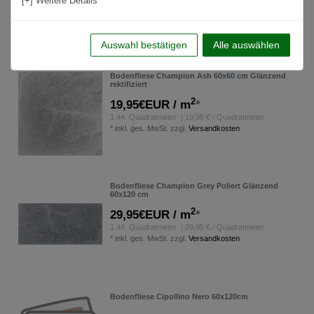
[+] Weitere Details
1.08
Quadratmeter
*
inkl. ges. MwSt.
zzgl.
Versandkosten
Auswahl bestätigen
Alle auswählen
Bodenfliese Champion Ash 60x60 cm Glänzend
rektifiziert
2
19,95€EUR / m
*
1.44
Quadratmeter
| 19,95 € / Quadratmeter
*
inkl. ges. MwSt.
zzgl.
Versandkosten
Bodenfliese Champion Grey Poliert Glänzend
60x120 cm
2
29,95€EUR / m
*
1.44
Quadratmeter
| 29,95 € / Quadratmeter
*
inkl. ges. MwSt.
zzgl.
Versandkosten
Bodenfliese Cipollino Nero 60x120cm