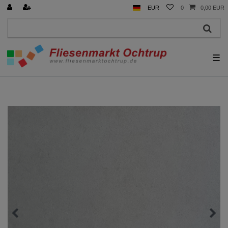
EUR
0
0,00 EUR
☰