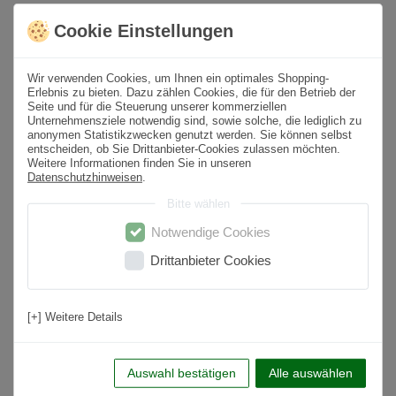
* inkl. ges. MwSt. zzgl.
Versandkosten
Cookie Einstellungen
Produktbeschreibung
Wir verwenden Cookies, um Ihnen ein optimales Shopping-
Erlebnis zu bieten. Dazu zählen Cookies, die für den Betrieb der
Seite und für die Steuerung unserer kommerziellen
Format
60x60 cm
Unternehmensziele notwendig sind, sowie solche, die lediglich zu
anonymen Statistikzwecken genutzt werden. Sie können selbst
entscheiden, ob Sie Drittanbieter-Cookies zulassen möchten.
Paketinhalt
1,08
m² /
3
St.
Weitere Informationen finden Sie in unseren
Datenschutzhinweisen
.
Oberfläche
Matt
Bitte wählen
Farbton
Weiß
Notwendige Cookies
Material
Feinsteinzeug
Drittanbieter Cookies
Rutschfestigkeit
R10
Nutzungsbereich
Wohnbereich, Küche, Badezimmer, Flur,
[+] Weitere Details
Schlafzimmer
Anwendung
Boden & Wand
Auswahl bestätigen
Alle auswählen
Frostsicher
Ja