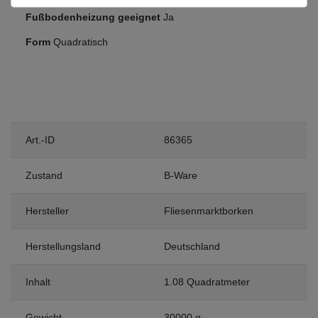
Fußbodenheizung geeignet
Ja
Form
Quadratisch
Art.-ID
86365
Zustand
B-Ware
Hersteller
Fliesenmarktborken
Herstellungsland
Deutschland
Inhalt
1.08 Quadratmeter
Gewicht
30000 g