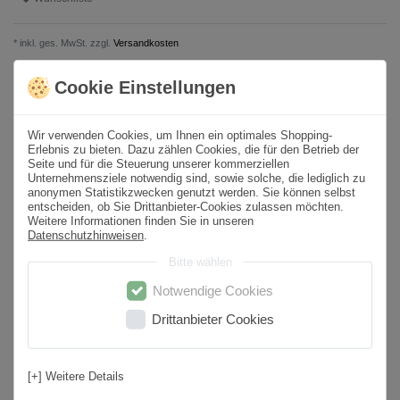
* inkl. ges. MwSt. zzgl.
Versandkosten
Cookie Einstellungen
Produktbeschreibung
Wir verwenden Cookies, um Ihnen ein optimales Shopping-
Format
60x60 cm
Erlebnis zu bieten. Dazu zählen Cookies, die für den Betrieb der
Seite und für die Steuerung unserer kommerziellen
Stärke / Höhe (mm)
12
Unternehmensziele notwendig sind, sowie solche, die lediglich zu
anonymen Statistikzwecken genutzt werden. Sie können selbst
Paketinhalt
1,08
m² /
3
St.
entscheiden, ob Sie Drittanbieter-Cookies zulassen möchten.
Weitere Informationen finden Sie in unseren
Sortierung
1. Wahl
Datenschutzhinweisen
.
Bitte wählen
Oberfläche
Poliert
Notwendige Cookies
Optik
Natursteinoptik
Drittanbieter Cookies
Farbton
Schwarz
Material
Granit
[+] Weitere Details
Rutschfestigkeit
Nein