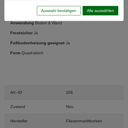
Nutzungsbereich
Wohnbereich, Küche, Badezimmer, Flur,
Auswahl bestätigen
Alle auswählen
Schlafzimmer
Anwendung
Boden & Wand
Frostsicher
Ja
Fußbodenheizung geeignet
Ja
Form
Quadratisch
Art.-ID
156
Zustand
Neu
Hersteller
Fliesenmarktborken