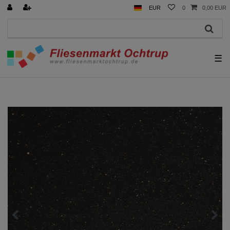
EUR
0
0,00 EUR
☰