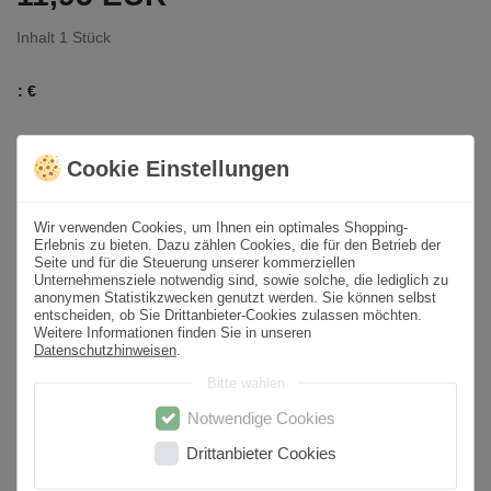
Inhalt
1
Stück
:
€
Lieferzeit auf Anfrage
Cookie Einstellungen
In den Warenkorb
Wir verwenden Cookies, um Ihnen ein optimales Shopping-
Erlebnis zu bieten. Dazu zählen Cookies, die für den Betrieb der
Wunschliste
Seite und für die Steuerung unserer kommerziellen
Unternehmensziele notwendig sind, sowie solche, die lediglich zu
anonymen Statistikzwecken genutzt werden. Sie können selbst
* inkl. ges. MwSt. zzgl.
Versandkosten
entscheiden, ob Sie Drittanbieter-Cookies zulassen möchten.
Weitere Informationen finden Sie in unseren
Datenschutzhinweisen
.
Bitte wählen
Notwendige Cookies
Beschreibung
Drittanbieter Cookies
Weitere Details