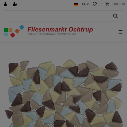
EUR
0
0,00 EUR
☰