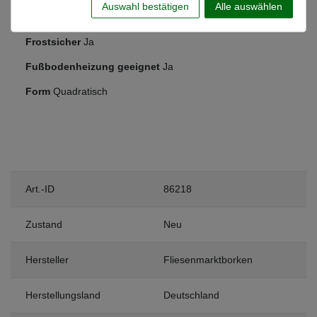
Auswahl bestätigen
Alle auswählen
Anwendung
Boden
Frostsicher
Ja
Fußbodenheizung geeignet
Ja
Form
Quadratisch
Art.-ID
86218
Zustand
Neu
Hersteller
Fliesenmarktborken
Herstellungsland
Deutschland