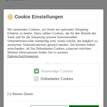
* inkl. ges. MwSt. zzgl.
Versandkosten
Cookie Einstellungen
Produktbeschreibung
Wir verwenden Cookies, um Ihnen ein optimales Shopping-
Erlebnis zu bieten. Dazu zählen Cookies, die für den Betrieb der
Seite und für die Steuerung unserer kommerziellen
Format
60x60 cm
Unternehmensziele notwendig sind, sowie solche, die lediglich zu
anonymen Statistikzwecken genutzt werden. Sie können selbst
Stärke / Höhe (mm)
20
entscheiden, ob Sie Drittanbieter-Cookies zulassen möchten.
Weitere Informationen finden Sie in unseren
Paketinhalt
0,72
m² /
2
St.
Datenschutzhinweisen
.
Oberfläche
Matt
Bitte wählen
Optik
Natursteinoptik
Notwendige Cookies
Drittanbieter Cookies
Farbton
Anthrazit
Material
Feinsteinzeug
[+] Weitere Details
Kantenbearbeitung
Rektifiziert
Nutzungsbereich
Garten, Terrasse, Wintergarten