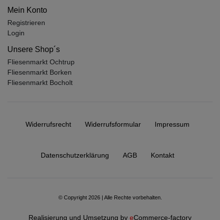
Mein Konto
Registrieren
Login
Unsere Shop´s
Fliesenmarkt Ochtrup
Fliesenmarkt Borken
Fliesenmarkt Bocholt
Widerrufs­recht
Widerrufs­formular
Impressum
Daten­schutz­erklärung
AGB
Kontakt
© Copyright 2026 | Alle Rechte vorbehalten.
Realisierung und Umsetzung by
e
Commerce-factory