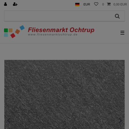
EUR
0
0,00 EUR
☰