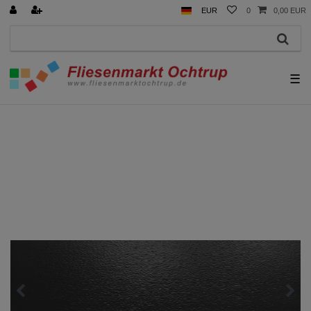
EUR
0
0,00 EUR
☰