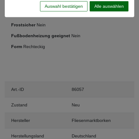
Schlafzimmer
Auswahl bestätigen
Alle auswählen
Anwendung
Wand
Frostsicher
Nein
Fußbodenheizung geeignet
Nein
Form
Rechteckig
Art.-ID
86057
Zustand
Neu
Hersteller
Fliesenmarktborken
Herstellungsland
Deutschland