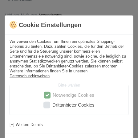
* inkl. ges. MwSt. zzgl.
Versandkosten
Cookie Einstellungen
Produktbeschreibung
Wir verwenden Cookies, um Ihnen ein optimales Shopping-
Erlebnis zu bieten. Dazu zählen Cookies, die für den Betrieb der
Format
25x70 cm
Seite und für die Steuerung unserer kommerziellen
Unternehmensziele notwendig sind, sowie solche, die lediglich zu
Paketinhalt
-
m² /
-
St.
anonymen Statistikzwecken genutzt werden. Sie können selbst
entscheiden, ob Sie Drittanbieter-Cookies zulassen möchten.
Sortierung
1. Wahl
Weitere Informationen finden Sie in unseren
Datenschutzhinweisen
.
Oberfläche
Matt
Bitte wählen
Optik
Relief
Notwendige Cookies
Farbton
Schwarz
Drittanbieter Cookies
Material
Keramik
Kantenbearbeitung
Rundkante
[+] Weitere Details
Nutzungsbereich
Wohnbereich, Küche, Badezimmer, Flur,